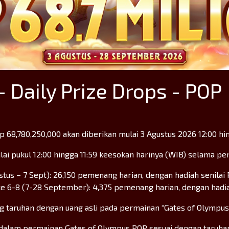
 Daily Prize Drops - POP
m
 Rp 68,780,250,000 akan diberikan mulai 3 Agustus 2026 12:00 h
lai pukul 12:00 hingga 11:59 keesokan harinya (WIB) selama p
stus – 7 Sept): 26,150 pemenang harian, dengan hadiah senilai 
e 6-8 (7-28 September): 4,375 pemenang harian, dengan hadiah
ng taruhan dengan uang asli pada permainan “Gates of Olympus
 dalam permainan Gates of Olympus POP sesuai dengan taruh