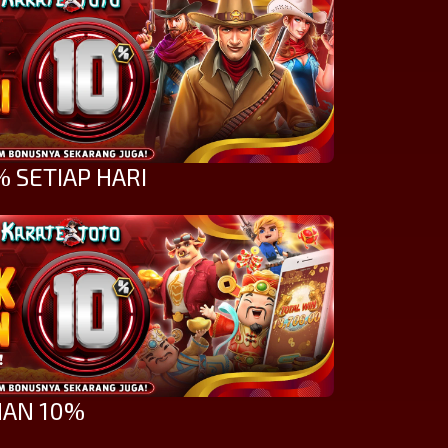
 SETIAP HARI
HAN 10%