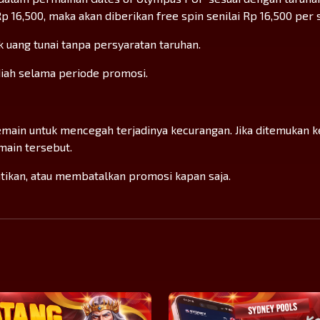
 16,500, maka akan diberikan free spin senilai Rp 16,500 per 
 uang tunai tanpa persyaratan taruhan.
iah selama periode promosi.
pemain untuk mencegah terjadinya kecurangan. Jika ditemukan 
main tersebut.
ikan, atau membatalkan promosi kapan saja.