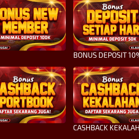
BONUS DEPOSIT 10%
CASHBACK KEKALA