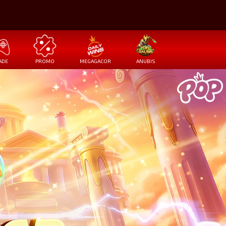
ADE
PROMO
MEGAGACOR
ANUBIS