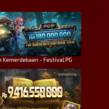
 Kemerdekaan - Festival PG