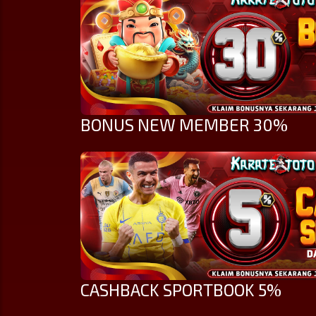
BONUS NEW MEMBER 30%
CASHBACK SPORTBOOK 5%