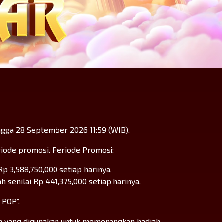
ingga 28 September 2026 11:59 (WIB).
eriode promosi. Periode Promosi:
Rp 3,588,750,000 setiap harinya.
 senilai Rp 441,375,000 setiap harinya.
 POP”.
an yang digunakan untuk memenangkan hadiah