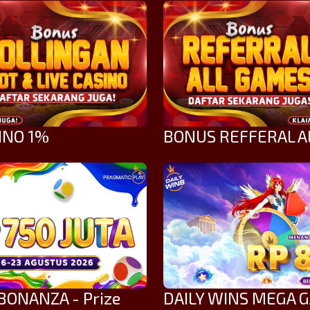
INO 1%
BONUS REFFERAL A
BONANZA - Prize
DAILY WINS MEGA GA