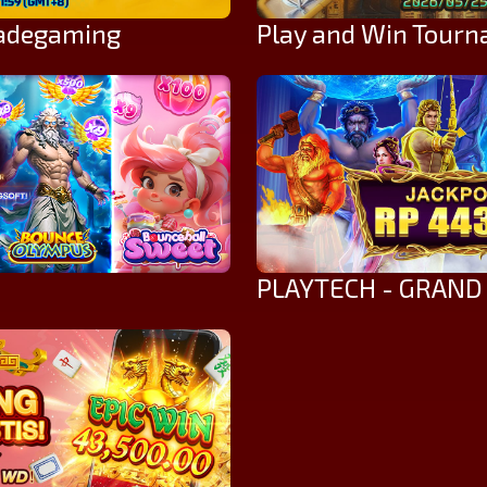
adegaming
Play and Win Tour
PLAYTECH - GRAND