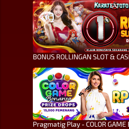
BONUS ROLLINGAN SLOT & CAS
Pragmatig Play - COLOR GAME 