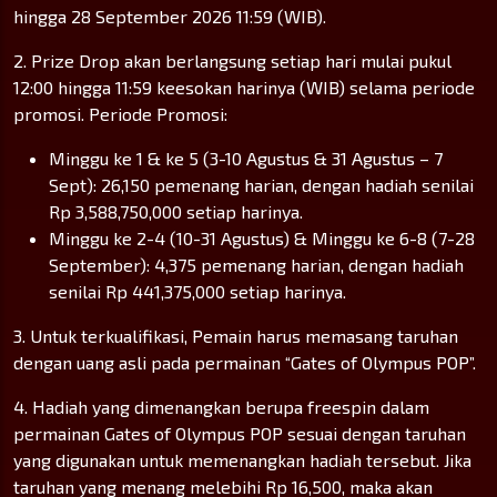
hingga 28 September 2026 11:59 (WIB).
2. Prize Drop akan berlangsung setiap hari mulai pukul
12:00 hingga 11:59 keesokan harinya (WIB) selama periode
promosi. Periode Promosi:
Minggu ke 1 & ke 5 (3-10 Agustus & 31 Agustus – 7
Sept): 26,150 pemenang harian, dengan hadiah senilai
Rp 3,588,750,000 setiap harinya.
Minggu ke 2-4 (10-31 Agustus) & Minggu ke 6-8 (7-28
September): 4,375 pemenang harian, dengan hadiah
senilai Rp 441,375,000 setiap harinya.
3. Untuk terkualifikasi, Pemain harus memasang taruhan
dengan uang asli pada permainan “Gates of Olympus POP”.
4. Hadiah yang dimenangkan berupa freespin dalam
permainan Gates of Olympus POP sesuai dengan taruhan
yang digunakan untuk memenangkan hadiah tersebut. Jika
taruhan yang menang melebihi Rp 16,500, maka akan