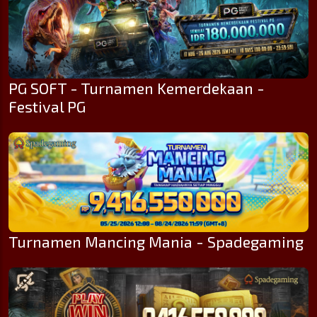
PG SOFT - Turnamen Kemerdekaan -
Festival PG
Turnamen Mancing Mania - Spadegaming