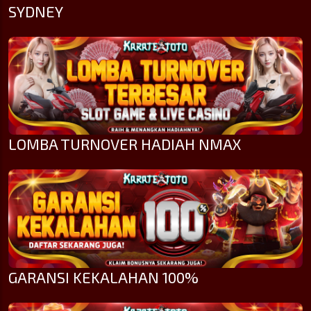
SYDNEY
LOMBA TURNOVER HADIAH NMAX
GARANSI KEKALAHAN 100%