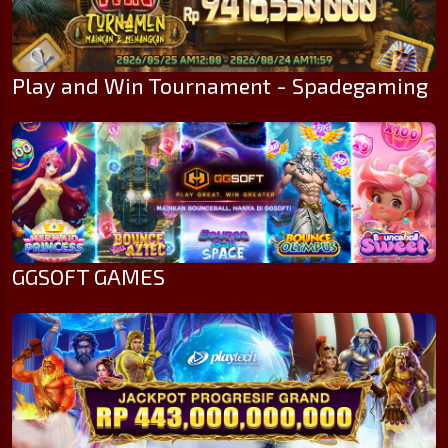
Play and Win Tournament - Spadegaming
GGSOFT GAMES