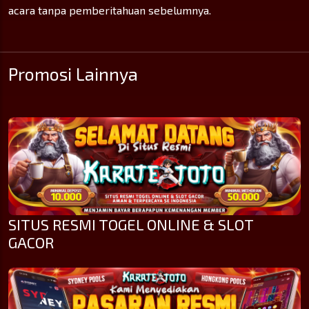
acara tanpa pemberitahuan sebelumnya.
Promosi Lainnya
SITUS RESMI TOGEL ONLINE & SLOT
GACOR