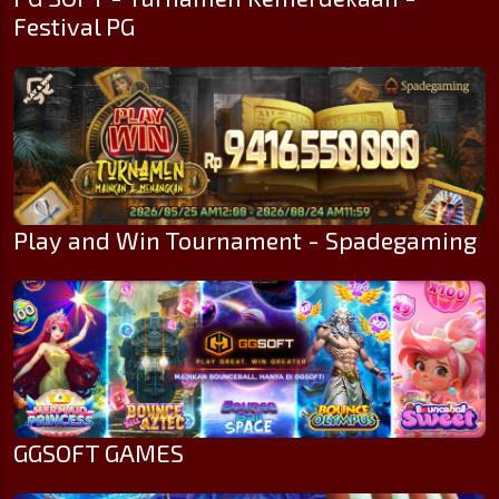
Festival PG
Play and Win Tournament - Spadegaming
GGSOFT GAMES