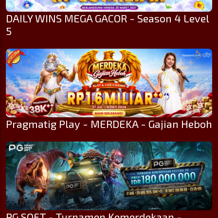
DAILY WINS MEGA GACOR - Season 4 Level
5
Pragmatig Play - MERDEKA - Gajian Heboh
PG SOFT - Turnamen Kemerdekaan -