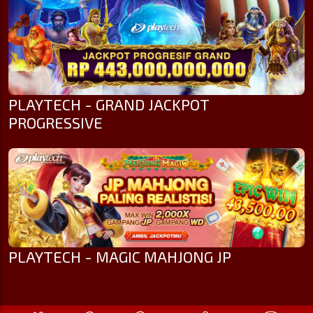
PLAYTECH - GRAND JACKPOT
PROGRESSIVE
PLAYTECH - MAGIC MAHJONG JP