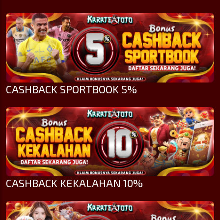
CASHBACK SPORTBOOK 5%
CASHBACK KEKALAHAN 10%