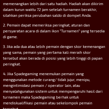
memenangkan lebih dari satu hadiah. Hadiah akan dikirim
dalam kurun waktu 72 jam setelah turnamen berakhir,
silahkan periksa perubahan saldo di dompet Anda.
2. Pemain dapat memeriksa peringkat, aturan dan
persyaratan acara di dalam ikon "Turnamen" yang tersedia
di game.
3. Jika ada dua atau lebih pemain dengan skor kemenangan
yang sama, pemain yang pertama kali meraih skor
tersebut akan berada di posisi yang lebih tinggi di papan
peringkat.
4. Jika Spadegaming menemukan pemain yang
menggunakan metode curang/ tidak jujur, menipu,
mengintimidasi pemain / operator lain, atau
menyalahgunakan sistem untuk mempengaruhi hasil dari
turnamen maka Spadegaming berhak untuk
mendiskualifikasi pemain atau sekelompok pemain
tersebut.