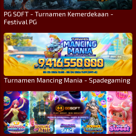
PG SOFT - Turnamen Kemerdekaan -
Festival PG
Turnamen Mancing Mania - Spadegaming