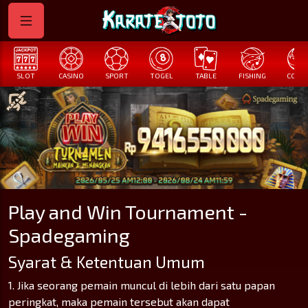
SLOT
CASINO
SPORT
TOGEL
TABLE
FISHING
COCK F
Play and Win Tournament -
Spadegaming
Syarat & Ketentuan Umum
1. Jika seorang pemain muncul di lebih dari satu papan
peringkat, maka pemain tersebut akan dapat