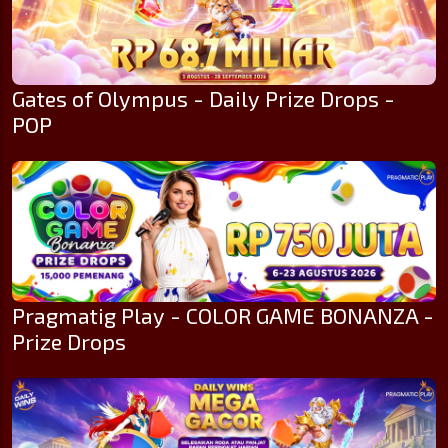
Gates of Olympus - Daily Prize Drops -
POP
Pragmatig Play - COLOR GAME BONANZA -
Prize Drops