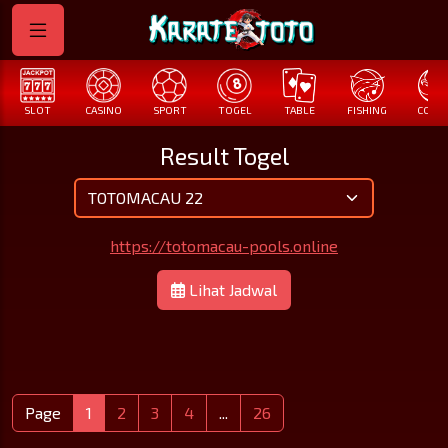
SLOT
CASINO
SPORT
TOGEL
TABLE
FISHING
COCK F
Result Togel
https://totomacau-pools.online
Lihat Jadwal
Page
1
2
3
4
...
26