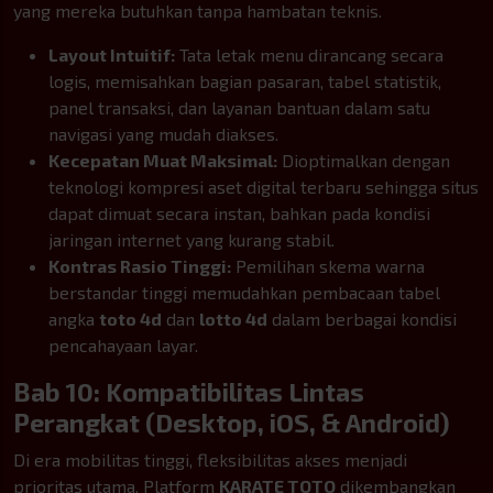
yang mereka butuhkan tanpa hambatan teknis.
Layout Intuitif:
Tata letak menu dirancang secara
logis, memisahkan bagian pasaran, tabel statistik,
panel transaksi, dan layanan bantuan dalam satu
navigasi yang mudah diakses.
Kecepatan Muat Maksimal:
Dioptimalkan dengan
teknologi kompresi aset digital terbaru sehingga situs
dapat dimuat secara instan, bahkan pada kondisi
jaringan internet yang kurang stabil.
Kontras Rasio Tinggi:
Pemilihan skema warna
berstandar tinggi memudahkan pembacaan tabel
angka
toto 4d
dan
lotto 4d
dalam berbagai kondisi
pencahayaan layar.
Bab 10: Kompatibilitas Lintas
Perangkat (Desktop, iOS, & Android)
Di era mobilitas tinggi, fleksibilitas akses menjadi
prioritas utama. Platform
KARATE TOTO
dikembangkan