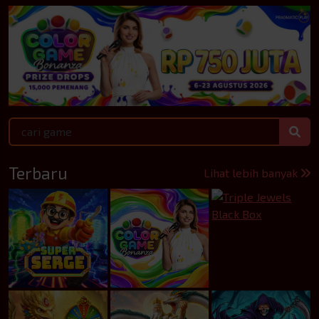
Terbaru
Lihat lebih banyak