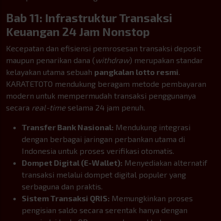
Bab 11: Infrastruktur Transaksi
Keuangan 24 Jam Nonstop
Kecepatan dan efisiensi pemrosesan transaksi deposit
maupun penarikan dana (
withdraw
) merupakan standar
kelayakan utama sebuah
pangkalan lotto resmi
.
KARATETOTO mendukung beragam metode pembayaran
modern untuk mempermudah transaksi penggunanya
secara
real-time
selama 24 jam penuh.
Transfer Bank Nasional:
Mendukung integrasi
dengan berbagai jaringan perbankan utama di
Indonesia untuk proses verifikasi otomatis.
Dompet Digital (E-Wallet):
Menyediakan alternatif
transaksi melalui dompet digital populer yang
serbaguna dan praktis.
Sistem Transaksi QRIS:
Memungkinkan proses
pengisian saldo secara serentak hanya dengan