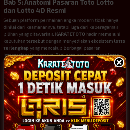
Bab 5: Anatomi Pasaran Toto Lotto
dan Lotto 4D Resmi
Sebuah platform permainan angka modern tidak hanya
dinilai dari keamanannya, tetapi juga dari keberagaman
pilihan yang ditawarkan.
KARATETOTO
hadir memenuhi
kebutuhan tersebut dengan menyediakan ekosistem
lotto
terlengkap
yang mencakup berbagai pasaran
internasional tepercaya. Bagi para penikmat
toto lotto
dan
toto 4d
, variasi pasaran yang fleksibel memberikan
kebebasan dalam menentukan strategi serta waktu
bermain yang paling efisien. Di dalam platform
KARATE
TOTO
, seluruh pasaran
lotto 4d
diintegrasikan secara
langsung dari sumber resminya. Artinya, setiap hasil
putaran angka dieksekusi secara transparan tanpa
manipulasi pihak ketiga. Pilihan pasaran yang tersedia
mencakup berbagai zona waktu, mulai dari pasaran Asia,
Australia, hingga Eropa dan Amerika. Keberagaman ini
menjadikan KARATETOTO sebagai
pangkalan lotto resmi