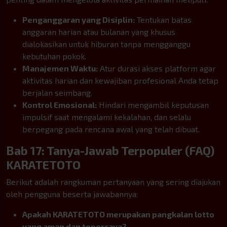
Penganggaran yang Disiplin:
Tentukan batas
anggaran harian atau bulanan yang khusus
dialokasikan untuk hiburan tanpa mengganggu
kebutuhan pokok.
Manajemen Waktu:
Atur durasi akses platform agar
aktivitas harian dan kewajiban profesional Anda tetap
berjalan seimbang.
Kontrol Emosional:
Hindari mengambil keputusan
impulsif saat mengalami kekalahan, dan selalu
berpegang pada rencana awal yang telah dibuat.
Bab 17: Tanya-Jawab Terpopuler (FAQ)
KARATETOTO
Berikut adalah rangkuman pertanyaan yang sering diajukan
oleh pengguna beserta jawabannya:
Apakah KARATETOTO merupakan pangkalan lotto
yang aman dan tepercaya?