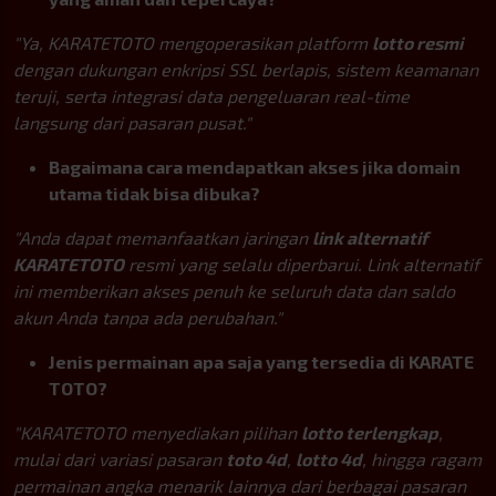
"Ya, KARATETOTO mengoperasikan platform
lotto resmi
dengan dukungan enkripsi SSL berlapis, sistem keamanan
teruji, serta integrasi data pengeluaran real-time
langsung dari pasaran pusat."
Bagaimana cara mendapatkan akses jika domain
utama tidak bisa dibuka?
"Anda dapat memanfaatkan jaringan
link alternatif
KARATETOTO
resmi yang selalu diperbarui. Link alternatif
ini memberikan akses penuh ke seluruh data dan saldo
akun Anda tanpa ada perubahan."
Jenis permainan apa saja yang tersedia di KARATE
TOTO?
"KARATETOTO menyediakan pilihan
lotto terlengkap
,
mulai dari variasi pasaran
toto 4d
,
lotto 4d
, hingga ragam
permainan angka menarik lainnya dari berbagai pasaran