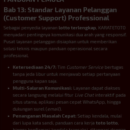
Bab 13: Standar Layanan Pelanggan
(Customer Support) Professional
Sebagai penyedia layanan
lotto terlengkap
, KARATETOTO
menyadari pentingnya komunikasi dua arah yang responsif.
Pusat layanan pelanggan disiapkan untuk memberikan
solusi teknis maupun panduan operasional secara
profesional.
Ketersediaan 24/7:
Tim
Customer Service
bertugas
tanpa jeda libur untuk menjawab setiap pertanyaan
pengguna kapan saja.
Multi-Saluran Komunikasi:
Layanan dapat diakses
secara langsung melalui fitur
Live Chat
interaktif pada
situs utama, aplikasi pesan cepat WhatsApp, hingga
dukungan surel (
email
).
Penanganan Masalah Cepat:
Setiap kendala, mulai
dari lupa kata sandi, panduan cara kerja
toto lotto
,
hingga konfirmasi kendala transaksi, ditangani dengan