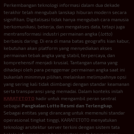
Perkembangan teknologi informasi dalam dua dekade
terakhir telah mengubah lanskap hiburan modern secara
signifikan. Digitalisasi tidak hanya mengubah cara manusia
berkomunikasi, bekerja, dan mengakses data, tetapi juga
mentransformasi industri permainan angka (
lotto
)
berbasis daring. Di era di mana batas geografis kian kabur,
kebutuhan akan platform yang menyediakan akses
permainan tebak angka yang stabil, terpercaya, dan
komprehensif menjadi krusial. Tantangan utama yang
dihadapi oleh para penggemar permainan angka saat ini
bukanlah minimnya pilihan, melainkan melimpahnya opsi
yang sering kali tidak diimbangi dengan standar keamanan
serta transparansi yang memadai. Dalam konteks inilah
KARATETOTO
hadir untuk mengambil peran sentral
sebagai
Pangkalan Lotto Resmi dan Terlengkap
.
Sebagai entitas yang dirancang untuk memenuhi standar
operasional tingkat tinggi, KARATETOTO menyatukan
teknologi arsitektur server terkini dengan sistem tata