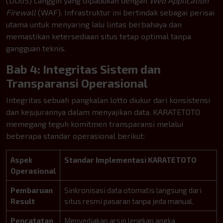
(DDoS) canggih yang dipadukan dengan
Web Application
Firewall
(WAF). Infrastruktur ini bertindak sebagai perisai
utama untuk menyaring lalu lintas berbahaya dan
memastikan ketersediaan situs tetap optimal tanpa
gangguan teknis.
Bab 4: Integritas Sistem dan
Transparansi Operasional
Integritas sebuah pangkalan lotto diukur dari konsistensi
dan kejujurannya dalam menyajikan data. KARATETOTO
memegang teguh komitmen transparansi melalui
beberapa standar operasional berikut:
Aspek
Standar Implementasi KARATETOTO
Operasional
Pembaruan
Sinkronisasi data otomatis langsung dari
Result
situs resmi pasaran tanpa jeda manual.
Pencatatan
Menyediakan arsip lengkap angka