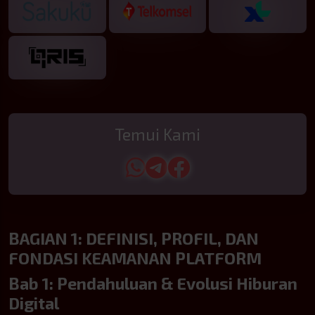
Temui Kami
BAGIAN 1: DEFINISI, PROFIL, DAN
FONDASI KEAMANAN PLATFORM
Bab 1: Pendahuluan & Evolusi Hiburan
Digital