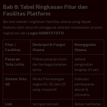
Bab 8: Tabel Ringkasan Fitur dan
Fasilitas Platform
Berikut adalah ringkasan fasilitas utama yang dapat
diakses oleh seluruh pengguna setelah melakukan proses
registrasi dan
Login KARATETOTO
:
Fitur /
Deskripsi & Fungsi
Keunggulan
Fasilitas
Utama
Utama
Pasaran
Pilihan pasaran resmi
Jadwal
Toto Lotto
dari berbagai belahan
pengundian
dunia.
lengkap 24 jam.
Sistem Toto
Modul Pemasangan
Kalkulasi
4D
angka 4D, 3D, dan 2D
pembayaran
yang responsif.
akurat &
otomatis.
Link
Jaringan domain
Bebas hambatan