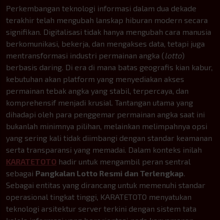
Perkembangan teknologi informasi dalam dua dekade
terakhir telah mengubah lanskap hiburan modern secara
signifikan. Digitalisasi tidak hanya mengubah cara manusia
berkomunikasi, bekerja, dan mengakses data, tetapi juga
mentransformasi industri permainan angka (
lotto
)
berbasis daring. Di era di mana batas geografis kian kabur,
kebutuhan akan platform yang menyediakan akses
permainan tebak angka yang stabil, terpercaya, dan
komprehensif menjadi krusial. Tantangan utama yang
dihadapi oleh para penggemar permainan angka saat ini
bukanlah minimnya pilihan, melainkan melimpahnya opsi
yang sering kali tidak diimbangi dengan standar keamanan
serta transparansi yang memadai. Dalam konteks inilah
KARATETOTO
hadir untuk mengambil peran sentral
sebagai
Pangkalan Lotto Resmi dan Terlengkap
.
Sebagai entitas yang dirancang untuk memenuhi standar
operasional tingkat tinggi, KARATETOTO menyatukan
teknologi arsitektur server terkini dengan sistem tata