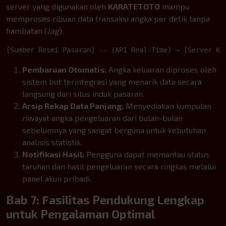
server yang digunakan oleh
KARATETOTO
mampu
memproses ribuan data transaksi angka per detik tanpa
hambatan (
lag
).
Pembaruan Otomatis:
Angka keluaran diproses oleh
sistem bot terintegrasi yang menarik data secara
langsung dari situs induk pasaran.
Arsip Rekap Data Panjang:
Menyediakan kumpulan
riwayat angka pengeluaran dari bulan-bulan
sebelumnya yang sangat berguna untuk kebutuhan
analisis statistik.
Notifikasi Hasil:
Pengguna dapat memantau status
taruhan dan hasil pengeluaran secara ringkas melalui
panel akun pribadi.
Bab 7: Fasilitas Pendukung Lengkap
untuk Pengalaman Optimal