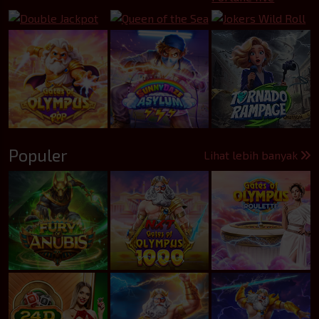
Populer
Lihat lebih banyak