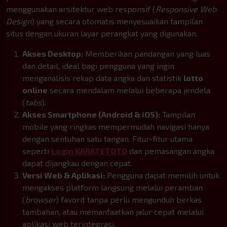
menggunakan arsitektur web responsif (
Responsive Web
Design
) yang secara otomatis menyesuaikan tampilan
situs dengan ukuran layar perangkat yang digunakan.
Akses Desktop:
Memberikan pandangan yang luas
dan detail, ideal bagi pengguna yang ingin
menganalisis rekap data angka dan statistik
lotto
online
secara mendalam melalui beberapa jendela
(
tabs
).
Akses Smartphone (Android & iOS):
Tampilan
mobile yang ringkas mempermudah navigasi hanya
dengan sentuhan satu tangan. Fitur-fitur utama
seperti
Login KARATETOTO
dan pemasangan angka
dapat dijangkau dengan cepat.
Versi Web & Aplikasi:
Pengguna dapat memilih untuk
mengakses platform langsung melalui peramban
(
browser
) favorit tanpa perlu mengunduh berkas
tambahan, atau memanfaatkan jalur cepat melalui
aplikasi web terintegrasi.