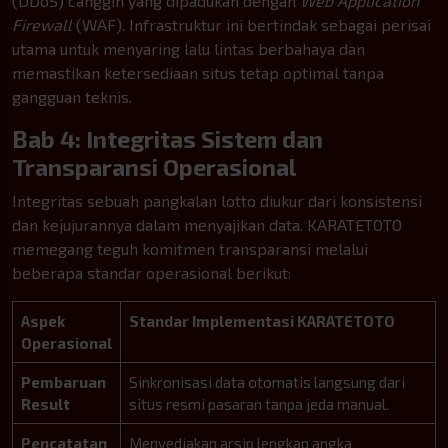
(DDoS) canggih yang dipadukan dengan
Web Application
Firewall
(WAF). Infrastruktur ini bertindak sebagai perisai
utama untuk menyaring lalu lintas berbahaya dan
memastikan ketersediaan situs tetap optimal tanpa
gangguan teknis.
Bab 4: Integritas Sistem dan
Transparansi Operasional
Integritas sebuah pangkalan lotto diukur dari konsistensi
dan kejujurannya dalam menyajikan data. KARATETOTO
memegang teguh komitmen transparansi melalui
beberapa standar operasional berikut:
Aspek
Standar Implementasi KARATETOTO
Operasional
Pembaruan
Sinkronisasi data otomatis langsung dari
Result
situs resmi pasaran tanpa jeda manual.
Pencatatan
Menyediakan arsip lengkap angka