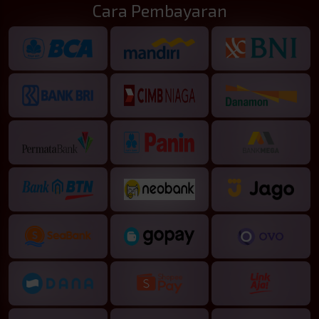
Cara Pembayaran