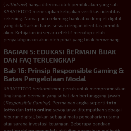
(
withdraw
) hanya diterima oleh pemilik akun yang sah,
KARATETOTO menerapkan kebijakan verifikasi identitas
rekening. Nama pada rekening bank atau dompet digital
yang didaftarkan harus sesuai dengan identitas pemilik
akun. Kebijakan ini secara efektif menutup celah
penyalahgunaan akun oleh pihak yang tidak berwenang.
BAGIAN 5: EDUKASI BERMAIN BIJAK
DAN FAQ TERLENGKAP
Bab 16: Prinsip Responsible Gaming &
Batas Pengelolaan Modal
KARATETOTO berkomitmen penuh untuk mempromosikan
lingkungan bermain yang sehat dan bertanggung jawab
(
Responsible Gaming
). Permainan angka seperti
toto
lotto
dan
lotto online
seyogianya ditempatkan sebagai
hiburan digital, bukan sebagai mata pencaharian utama
atau sarana investasi keuangan. Beberapa panduan
penting dalam mengelola aktivitas permainan meliputi: