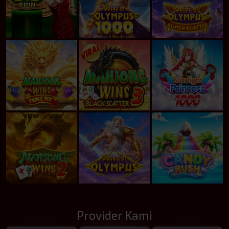
Provider Kami