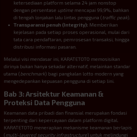
ketersediaan platform selama 24 jam nonstop
dengan persentase
uptime
mencapai 99,9%, bahkan
di tengah lonjakan lalu lintas pengguna (
traffic peak
).
Transparansi penuh (Integrity):
Memberikan
kejelasan pada setiap proses operasional, mulai dari
tata cara pendaftaran, pemrosesan transaksi, hingga
distribusi informasi pasaran.
Melalui visi mendasar ini, KARATETOTO memosisikan
dirinya bukan hanya sekadar alternatif, melainkan standar
utama (
benchmark
) bagi pangkalan lotto modern yang
mengedepankan kepuasan pengguna di setiap lini.
Bab 3: Arsitektur Keamanan &
Proteksi Data Pengguna
Keamanan data pribadi dan finansial merupakan fondasi
terpenting dari kepercayaan dalam platform digital.
KARATETOTO menerapkan mekanisme keamanan berlapis
(
multi-layered security infrastructure
) untuk melindungi