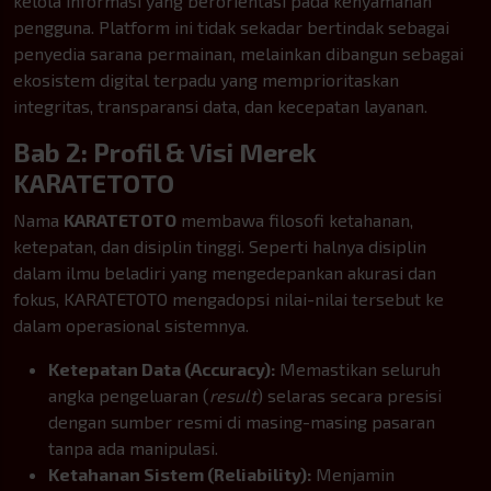
kelola informasi yang berorientasi pada kenyamanan
pengguna. Platform ini tidak sekadar bertindak sebagai
penyedia sarana permainan, melainkan dibangun sebagai
ekosistem digital terpadu yang memprioritaskan
integritas, transparansi data, dan kecepatan layanan.
Bab 2: Profil & Visi Merek
KARATETOTO
Nama
KARATETOTO
membawa filosofi ketahanan,
ketepatan, dan disiplin tinggi. Seperti halnya disiplin
dalam ilmu beladiri yang mengedepankan akurasi dan
fokus, KARATETOTO mengadopsi nilai-nilai tersebut ke
dalam operasional sistemnya.
Ketepatan Data (Accuracy):
Memastikan seluruh
angka pengeluaran (
result
) selaras secara presisi
dengan sumber resmi di masing-masing pasaran
tanpa ada manipulasi.
Ketahanan Sistem (Reliability):
Menjamin