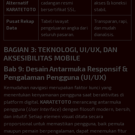
Alternatif
cadangan resmi
akses & koneksi
KARATETOTO
bersertifikat SSL.
stabil.
Pusat Rekap
Tabel riwayat
Transparan, rapi,
Data
pengeluaran angka dari
dan mudah
seluruh pasaran.
dianalisis.
BAGIAN 3: TEKNOLOGI, UI/UX, DAN
AKSESIBILITAS MOBILE
Bab 9: Desain Antarmuka Responsif &
Pengalaman Pengguna (UI/UX)
Kemudahan navigasi merupakan faktor kunci yang
menentukan kenyamanan pengguna saat beraktivitas di
platform digital.
KARATETOTO
merancang antarmuka
pengguna (
User Interface
) dengan filosofi modern, bersih,
dan intuitif. Setiap elemen visual ditata secara
proporsional untuk memastikan pengguna, baik pemula
maupun pemain berpengalaman, dapat menemukan fitur