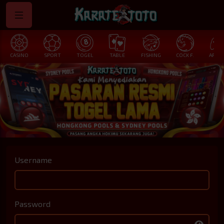
CASINO
SPORT
TOGEL
TABLE
FISHING
COCK F.
ARCA
Username
Password